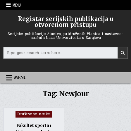
Skip
MENU
to
content
Registar serijskih publikacija u
otvorenom pristupu
Serijske publikacije članica, pridruženih članica i nastavno-
naučnih baza Univerziteta u Sarajevu
Search
for:
MENU
Tag:
NewJour
Posted
Društvene nauke
in
Fakultet sporta i