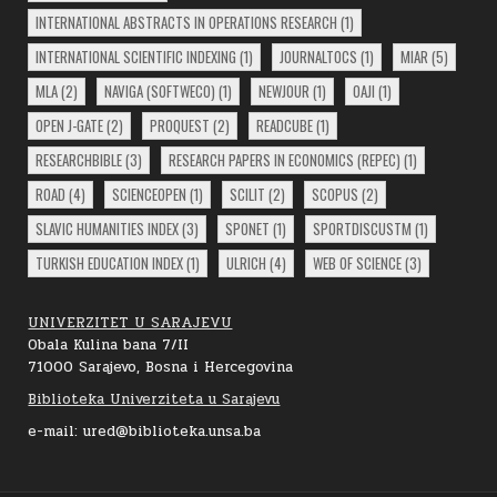
INTERNATIONAL ABSTRACTS IN OPERATIONS RESEARCH
(1)
INTERNATIONAL SCIENTIFIC INDEXING
(1)
JOURNALTOCS
(1)
MIAR
(5)
MLA
(2)
NAVIGA (SOFTWECO)
(1)
NEWJOUR
(1)
OAJI
(1)
OPEN J-GATE
(2)
PROQUEST
(2)
READCUBE
(1)
RESEARCHBIBLE
(3)
RESEARCH PAPERS IN ECONOMICS (REPEC)
(1)
ROAD
(4)
SCIENCEOPEN
(1)
SCILIT
(2)
SCOPUS
(2)
SLAVIC HUMANITIES INDEX
(3)
SPONET
(1)
SPORTDISCUSTM
(1)
TURKISH EDUCATION INDEX
(1)
ULRICH
(4)
WEB OF SCIENCE
(3)
UNIVERZITET U SARAJEVU
Obala Kulina bana 7/II
71000 Sarajevo, Bosna i Hercegovina
Biblioteka Univerziteta u Sarajevu
e-mail: ured@biblioteka.unsa.ba