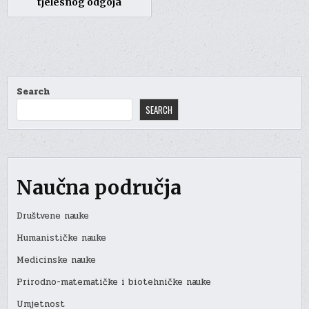
tjelesnog odgoja
Search
SEARCH
Naučna područja
Društvene nauke
Humanističke nauke
Medicinske nauke
Prirodno-matematičke i biotehničke nauke
Umjetnost