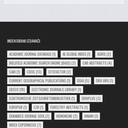
INDEKSIRANI IZDAVAČI
ACADEMIC JOURNAL DATABASE
(1)
AE GLOBAL INDEX
(1)
AGRIS
(2)
BIELEFELD ACADEMIC SEARCH ENGINE (BASE)
(2)
CAB ABSTRACTS
(4)
CABI
(1)
CEEOL
(13)
CITEFACTOR
(2)
CURRENT GEOGRAPHICAL PUBLICATIONS
(1)
DOAJ
(5)
DRJI ORG
(1)
EBSCO
(18)
ELECTRONIC JOURNALS LIBRARY
(1)
ELEKTRONISCHE ZEITSCHRIFTENBIBLIOTHEK
(1)
ERIHPLUS
(3)
EUROPUB
(1)
EZB
(1)
FORESTRY ABSTRACTS
(1)
GENAMICS JOURNAL SEEK
(2)
HEINONLINE
(2)
HINARI
(1)
INDEX COPERNICUS
(7)