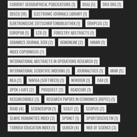
CURRENT GEOGRAPHICAL PUBLICATIONS
(1)
DOAJ
(5)
DRJI ORG
(1)
EBSCO
(18)
ELECTRONIC JOURNALS LIBRARY
(1)
ELEKTRONISCHE ZEITSCHRIFTENBIBLIOTHEK
(1)
ERIHPLUS
(3)
EUROPUB
(1)
EZB
(1)
FORESTRY ABSTRACTS
(1)
GENAMICS JOURNAL SEEK
(2)
HEINONLINE
(2)
HINARI
(1)
INDEX COPERNICUS
(7)
INTERNATIONAL ABSTRACTS IN OPERATIONS RESEARCH
(1)
INTERNATIONAL SCIENTIFIC INDEXING
(1)
JOURNALTOCS
(1)
MIAR
(5)
MLA
(2)
NAVIGA (SOFTWECO)
(1)
NEWJOUR
(1)
OAJI
(1)
OPEN J-GATE
(2)
PROQUEST
(2)
READCUBE
(1)
RESEARCHBIBLE
(3)
RESEARCH PAPERS IN ECONOMICS (REPEC)
(1)
ROAD
(4)
SCIENCEOPEN
(1)
SCILIT
(2)
SCOPUS
(2)
SLAVIC HUMANITIES INDEX
(3)
SPONET
(1)
SPORTDISCUSTM
(1)
TURKISH EDUCATION INDEX
(1)
ULRICH
(4)
WEB OF SCIENCE
(3)