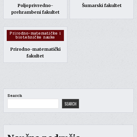
Poljoprivredno-
Šumarski fakultet
prehrambeni fakultet
Posted
Prirodno-matematičke i
biotehničke nauke
in
Prirodno-matematički
fakultet
Search
SEARCH