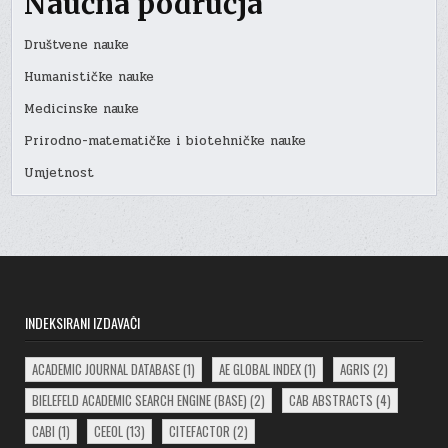
Naučna područja
Društvene nauke
Humanističke nauke
Medicinske nauke
Prirodno-matematičke i biotehničke nauke
Umjetnost
INDEKSIRANI IZDAVAČI
ACADEMIC JOURNAL DATABASE
(1)
AE GLOBAL INDEX
(1)
AGRIS
(2)
BIELEFELD ACADEMIC SEARCH ENGINE (BASE)
(2)
CAB ABSTRACTS
(4)
CABI
(1)
CEEOL
(13)
CITEFACTOR
(2)