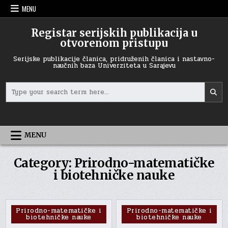
Skip
MENU
to
content
Registar serijskih publikacija u
otvorenom pristupu
Serijske publikacije članica, pridruženih članica i nastavno-
naučnih baza Univerziteta u Sarajevu
Search
for:
MENU
Category:
Prirodno-matematičke
i biotehničke nauke
Posted
Posted
Prirodno-matematičke i
Prirodno-matematičke i
biotehničke nauke
biotehničke nauke
in
in