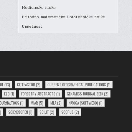
Medicinske nauke
Prirodno-matematičke i biotehničke nauke
Umjetnost
EOL
(13)
CITEFACTOR
(2)
CURRENT GEOGRAPHICAL PUBLICATIONS
(1)
EZB
(1)
FORESTRY ABSTRACTS
(1)
GENAMICS JOURNAL SEEK
(2)
JOURNALTOCS
(1)
MIAR
(5)
MLA
(2)
NAVIGA (SOFTWECO)
(1)
)
SCIENCEOPEN
(1)
SCILIT
(2)
SCOPUS
(2)