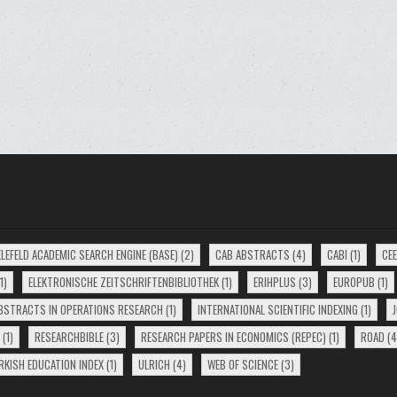
ELEFELD ACADEMIC SEARCH ENGINE (BASE)
(2)
CAB ABSTRACTS
(4)
CABI
(1)
CE
1)
ELEKTRONISCHE ZEITSCHRIFTENBIBLIOTHEK
(1)
ERIHPLUS
(3)
EUROPUB
(1)
ABSTRACTS IN OPERATIONS RESEARCH
(1)
INTERNATIONAL SCIENTIFIC INDEXING
(1)
(1)
RESEARCHBIBLE
(3)
RESEARCH PAPERS IN ECONOMICS (REPEC)
(1)
ROAD
(4
RKISH EDUCATION INDEX
(1)
ULRICH
(4)
WEB OF SCIENCE
(3)