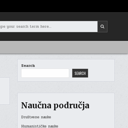
rch
Search
SEARCH
Naučna područja
Društvene nauke
Humanističke nauke