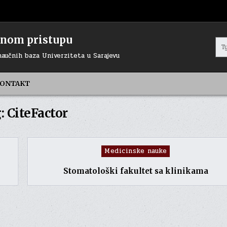
renom pristupu
Sea
for:
naučnih baza Univerziteta u Sarajevu
ONTAKT
:
CiteFactor
Posted
Medicinske nauke
in
Stomatološki fakultet sa klinikama