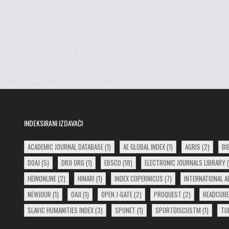
INDEKSIRANI IZDAVAČI
ACADEMIC JOURNAL DATABASE
(1)
AE GLOBAL INDEX
(1)
AGRIS
(2)
BI
DOAJ
(5)
DRJI ORG
(1)
EBSCO
(18)
ELECTRONIC JOURNALS LIBRARY
(
HEINONLINE
(2)
HINARI
(1)
INDEX COPERNICUS
(7)
INTERNATIONAL 
NEWJOUR
(1)
OAJI
(1)
OPEN J-GATE
(2)
PROQUEST
(2)
READCUBE
SLAVIC HUMANITIES INDEX
(3)
SPONET
(1)
SPORTDISCUSTM
(1)
TU