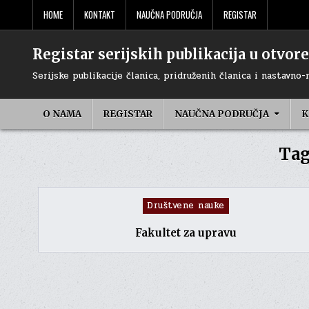
Skip
HOME
KONTAKT
NAUČNA PODRUČJA
REGISTAR
to
content
Registar serijskih publikacija u otvo
Serijske publikacije članica, pridruženih članica i nastavno-
O NAMA
REGISTAR
NAUČNA PODRUČJA
K
Tag
Posted
Društvene nauke
in
Fakultet za upravu