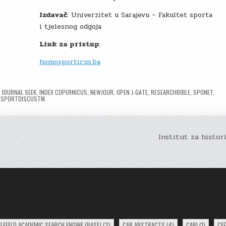
Izdavač
: Univerzitet u Sarajevu – Fakultet sporta
i tjelesnog odgoja
Link za pristup
:
homosporticus.ba
 JOURNAL SEEK
,
INDEX COPERNICUS
,
NEWJOUR
,
OPEN J-GATE
,
RESEARCHBIBLE
,
SPONET
,
SPORTDISCUSTM
Institut za histor
ELEFELD ACADEMIC SEARCH ENGINE (BASE)
(2)
CAB ABSTRACTS
(4)
CABI
(1)
CE