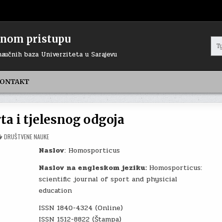
renom pristupu
Sea
for:
naučnih baza Univerziteta u Sarajevu
ONTAKT
ta i tjelesnog odgoja
POSTED
DRUŠTVENE NAUKE
IN
Naslov
: Homosporticus
Naslov na engleskom jeziku:
Homosporticus:
scientific journal of sport and physicial
education
ISSN 1840-4324 (Online)
ISSN 1512-8822 (Štampa)