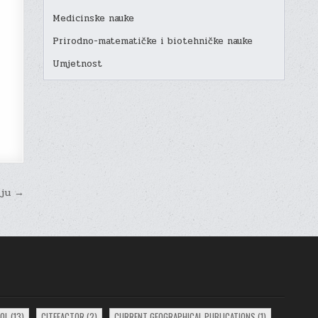
Medicinske nauke
Prirodno-matematičke i biotehničke nauke
Umjetnost
iju →
EOL
(13)
CITEFACTOR
(2)
CURRENT GEOGRAPHICAL PUBLICATIONS
(1)