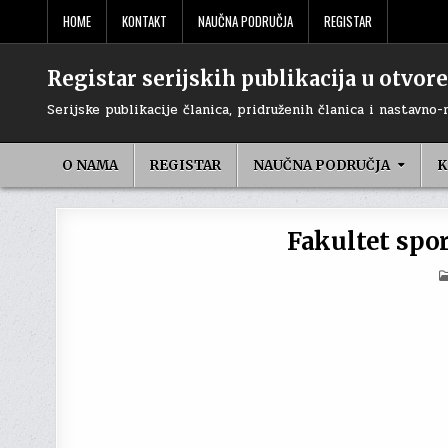
Skip
HOME
KONTAKT
NAUČNA PODRUČJA
REGISTAR
to
content
Registar serijskih publikacija u otvo
Serijske publikacije članica, pridruženih članica i nastavno-
O NAMA
REGISTAR
NAUČNA PODRUČJA
K
Fakultet spor