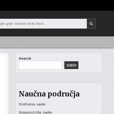
rch
Search
SEARCH
Naučna područja
Društvene nauke
Humanističke nauke