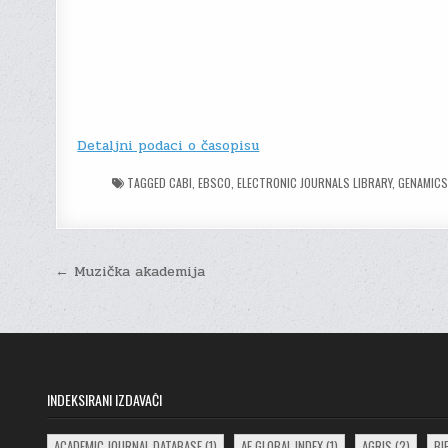
Detaljni podaci o časopisu
TAGGED
CABI
,
EBSCO
,
ELECTRONIC JOURNALS LIBRARY
,
GENAMICS
Post
← Muzička akademija
navigation
INDEKSIRANI IZDAVAČI
ACADEMIC JOURNAL DATABASE
(1)
AE GLOBAL INDEX
(1)
AGRIS
(2)
BI