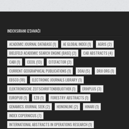
INDEKSIRANI IZDAVAČI
ACADEMIC JOURNAL DATABASE
(1)
AE GLOBAL INDEX
(1)
AGRIS
(2)
BIELEFELD ACADEMIC SEARCH ENGINE (BASE)
(2)
CAB ABSTRACTS
(4)
CABI
(1)
CEEOL
(13)
CITEFACTOR
(2)
CURRENT GEOGRAPHICAL PUBLICATIONS
(1)
DOAJ
(5)
DRJI ORG
(1)
EBSCO
(18)
ELECTRONIC JOURNALS LIBRARY
(1)
ELEKTRONISCHE ZEITSCHRIFTENBIBLIOTHEK
(1)
ERIHPLUS
(3)
EUROPUB
(1)
EZB
(1)
FORESTRY ABSTRACTS
(1)
GENAMICS JOURNAL SEEK
(2)
HEINONLINE
(2)
HINARI
(1)
INDEX COPERNICUS
(7)
INTERNATIONAL ABSTRACTS IN OPERATIONS RESEARCH
(1)