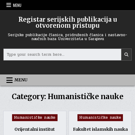
Skip
MENU
to
content
Registar serijskih publikacija u
otvorenom pristupu
Serijske publikacije članica, pridruženih članica i nastavno-
naučnih baza Univerziteta u Sarajevu
Search
for:
MENU
Category:
Humanističke nauke
Posted
Posted
Humanističke nauke
Humanističke nauke
in
in
Orijentalni institut
Fakultet islamskih nauka