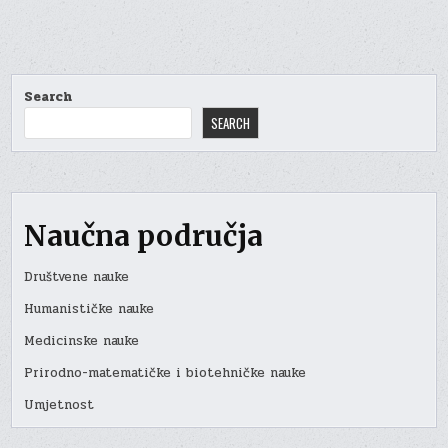
Search
SEARCH
Naučna područja
Društvene nauke
Humanističke nauke
Medicinske nauke
Prirodno-matematičke i biotehničke nauke
Umjetnost