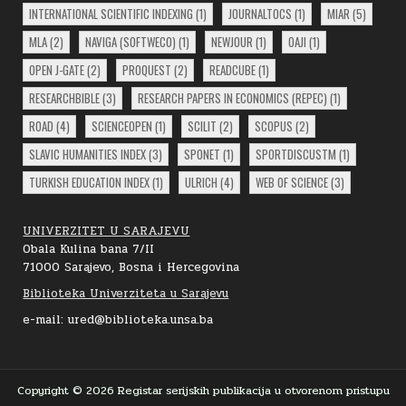
INTERNATIONAL SCIENTIFIC INDEXING
(1)
JOURNALTOCS
(1)
MIAR
(5)
MLA
(2)
NAVIGA (SOFTWECO)
(1)
NEWJOUR
(1)
OAJI
(1)
OPEN J-GATE
(2)
PROQUEST
(2)
READCUBE
(1)
RESEARCHBIBLE
(3)
RESEARCH PAPERS IN ECONOMICS (REPEC)
(1)
ROAD
(4)
SCIENCEOPEN
(1)
SCILIT
(2)
SCOPUS
(2)
SLAVIC HUMANITIES INDEX
(3)
SPONET
(1)
SPORTDISCUSTM
(1)
TURKISH EDUCATION INDEX
(1)
ULRICH
(4)
WEB OF SCIENCE
(3)
UNIVERZITET U SARAJEVU
Obala Kulina bana 7/II
71000 Sarajevo, Bosna i Hercegovina
Biblioteka Univerziteta u Sarajevu
e-mail: ured@biblioteka.unsa.ba
Copyright © 2026 Registar serijskih publikacija u otvorenom pristupu