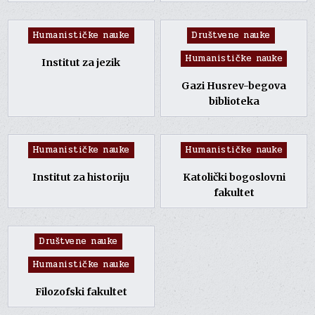
Posted
Posted
Humanističke nauke
Društvene nauke
in
in
Humanističke nauke
Institut za jezik
Gazi Husrev-begova
biblioteka
Posted
Posted
Humanističke nauke
Humanističke nauke
in
in
Institut za historiju
Katolički bogoslovni
fakultet
Posted
Društvene nauke
in
Humanističke nauke
Filozofski fakultet