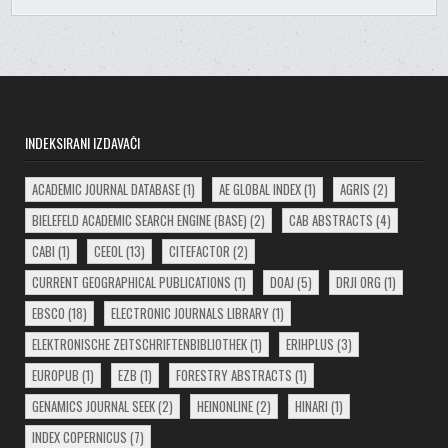
INDEKSIRANI IZDAVAČI
ACADEMIC JOURNAL DATABASE
(1)
AE GLOBAL INDEX
(1)
AGRIS
(2)
BIELEFELD ACADEMIC SEARCH ENGINE (BASE)
(2)
CAB ABSTRACTS
(4)
CABI
(1)
CEEOL
(13)
CITEFACTOR
(2)
CURRENT GEOGRAPHICAL PUBLICATIONS
(1)
DOAJ
(5)
DRJI ORG
(1)
EBSCO
(18)
ELECTRONIC JOURNALS LIBRARY
(1)
ELEKTRONISCHE ZEITSCHRIFTENBIBLIOTHEK
(1)
ERIHPLUS
(3)
EUROPUB
(1)
EZB
(1)
FORESTRY ABSTRACTS
(1)
GENAMICS JOURNAL SEEK
(2)
HEINONLINE
(2)
HINARI
(1)
INDEX COPERNICUS
(7)