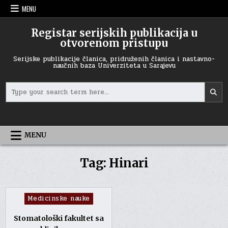
Skip
MENU
to
content
Registar serijskih publikacija u
otvorenom pristupu
Serijske publikacije članica, pridruženih članica i nastavno-
naučnih baza Univerziteta u Sarajevu
Search
for:
MENU
Tag:
Hinari
Posted
Medicinske nauke
in
Stomatološki fakultet sa