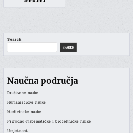
klinikama
Search
SEARCH
Naučna područja
Društvene nauke
Humanističke nauke
Medicinske nauke
Prirodno-matematičke i biotehničke nauke
Umjetnost