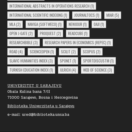
INTERNATIONAL ABSTRACTS IN OPERATIONS RESEARCH
(1)
INTERNATIONAL SCIENTIFIC INDEXING
(1)
JOURNALTOCS
(1)
MIAR
(5)
MLA
(2)
NAVIGA (SOFTWECO)
(1)
NEWJOUR
(1)
OAJI
(1)
OPEN J-GATE
(2)
PROQUEST
(2)
READCUBE
(1)
RESEARCHBIBLE
(3)
RESEARCH PAPERS IN ECONOMICS (REPEC)
(1)
ROAD
(4)
SCIENCEOPEN
(1)
SCILIT
(2)
SCOPUS
(2)
SLAVIC HUMANITIES INDEX
(3)
SPONET
(1)
SPORTDISCUSTM
(1)
TURKISH EDUCATION INDEX
(1)
ULRICH
(4)
WEB OF SCIENCE
(3)
UNIVERZITET U SARAJEVU
Obala Kulina bana 7/II
71000 Sarajevo, Bosna i Hercegovina
Biblioteka Univerziteta u Sarajevu
e-mail: ured@biblioteka.unsa.ba