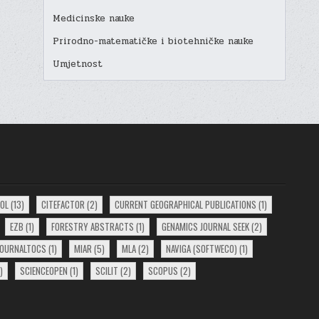
Medicinske nauke
Prirodno-matematičke i biotehničke nauke
Umjetnost
EOL
(13)
CITEFACTOR
(2)
CURRENT GEOGRAPHICAL PUBLICATIONS
(1)
EZB
(1)
FORESTRY ABSTRACTS
(1)
GENAMICS JOURNAL SEEK
(2)
JOURNALTOCS
(1)
MIAR
(5)
MLA
(2)
NAVIGA (SOFTWECO)
(1)
)
SCIENCEOPEN
(1)
SCILIT
(2)
SCOPUS
(2)