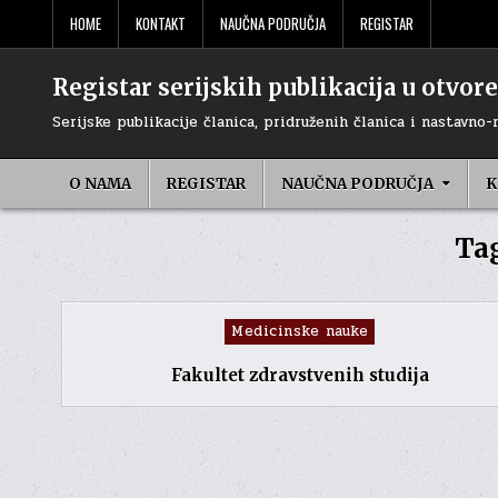
Skip
HOME
KONTAKT
NAUČNA PODRUČJA
REGISTAR
to
content
Registar serijskih publikacija u otvo
Serijske publikacije članica, pridruženih članica i nastavno-
O NAMA
REGISTAR
NAUČNA PODRUČJA
K
Ta
Posted
Medicinske nauke
in
Fakultet zdravstvenih studija