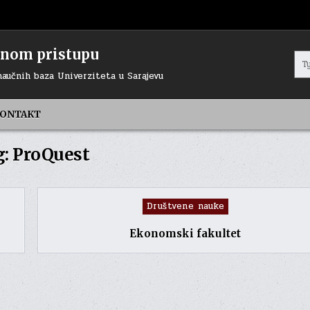
renom pristupu
Sea
for:
naučnih baza Univerziteta u Sarajevu
ONTAKT
g:
ProQuest
Posted
Društvene nauke
in
Ekonomski fakultet