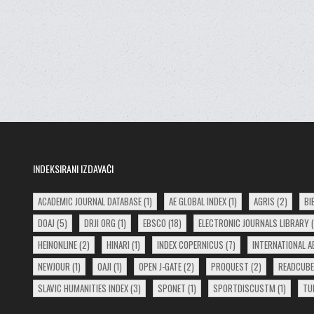
INDEKSIRANI IZDAVAČI
ACADEMIC JOURNAL DATABASE
(1)
AE GLOBAL INDEX
(1)
AGRIS
(2)
BI
DOAJ
(5)
DRJI ORG
(1)
EBSCO
(18)
ELECTRONIC JOURNALS LIBRARY
(
HEINONLINE
(2)
HINARI
(1)
INDEX COPERNICUS
(7)
INTERNATIONAL 
NEWJOUR
(1)
OAJI
(1)
OPEN J-GATE
(2)
PROQUEST
(2)
READCUBE
SLAVIC HUMANITIES INDEX
(3)
SPONET
(1)
SPORTDISCUSTM
(1)
TU