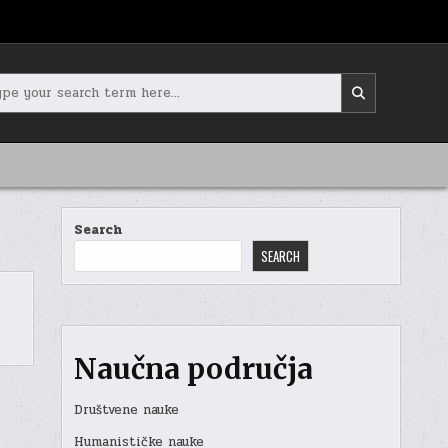
rch
Search
SEARCH
Naučna područja
Društvene nauke
Humanističke nauke