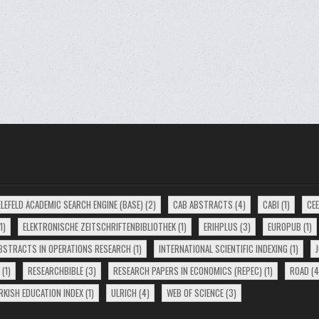
ELEFELD ACADEMIC SEARCH ENGINE (BASE)
(2)
CAB ABSTRACTS
(4)
CABI
(1)
CE
1)
ELEKTRONISCHE ZEITSCHRIFTENBIBLIOTHEK
(1)
ERIHPLUS
(3)
EUROPUB
(1)
ABSTRACTS IN OPERATIONS RESEARCH
(1)
INTERNATIONAL SCIENTIFIC INDEXING
(1)
(1)
RESEARCHBIBLE
(3)
RESEARCH PAPERS IN ECONOMICS (REPEC)
(1)
ROAD
(4
RKISH EDUCATION INDEX
(1)
ULRICH
(4)
WEB OF SCIENCE
(3)