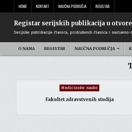
Skip
HOME
KONTAKT
NAUČNA PODRUČJA
REGISTAR
to
content
Registar serijskih publikacija u otvo
Serijske publikacije članica, pridruženih članica i nastavno-
O NAMA
REGISTAR
NAUČNA PODRUČJA
K
T
Posted
Medicinske nauke
in
Fakultet zdravstvenih studija