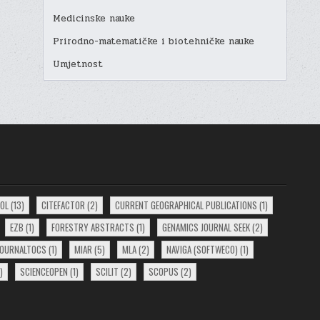
Medicinske nauke
Prirodno-matematičke i biotehničke nauke
Umjetnost
EOL
(13)
CITEFACTOR
(2)
CURRENT GEOGRAPHICAL PUBLICATIONS
(1)
EZB
(1)
FORESTRY ABSTRACTS
(1)
GENAMICS JOURNAL SEEK
(2)
JOURNALTOCS
(1)
MIAR
(5)
MLA
(2)
NAVIGA (SOFTWECO)
(1)
)
SCIENCEOPEN
(1)
SCILIT
(2)
SCOPUS
(2)