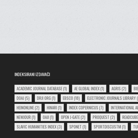
INDEKSIRANI IZDAVAČI
ACADEMIC JOURNAL DATABASE
(1)
AE GLOBAL INDEX
(1)
AGRIS
(2)
BI
DOAJ
(5)
DRJI ORG
(1)
EBSCO
(18)
ELECTRONIC JOURNALS LIBRARY
(
HEINONLINE
(2)
HINARI
(1)
INDEX COPERNICUS
(7)
INTERNATIONAL 
NEWJOUR
(1)
OAJI
(1)
OPEN J-GATE
(2)
PROQUEST
(2)
READCUBE
SLAVIC HUMANITIES INDEX
(3)
SPONET
(1)
SPORTDISCUSTM
(1)
TU