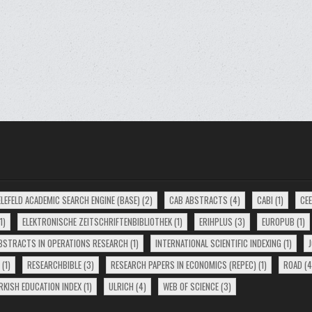
ELEFELD ACADEMIC SEARCH ENGINE (BASE)
(2)
CAB ABSTRACTS
(4)
CABI
(1)
CE
1)
ELEKTRONISCHE ZEITSCHRIFTENBIBLIOTHEK
(1)
ERIHPLUS
(3)
EUROPUB
(1)
ABSTRACTS IN OPERATIONS RESEARCH
(1)
INTERNATIONAL SCIENTIFIC INDEXING
(1)
(1)
RESEARCHBIBLE
(3)
RESEARCH PAPERS IN ECONOMICS (REPEC)
(1)
ROAD
(4
RKISH EDUCATION INDEX
(1)
ULRICH
(4)
WEB OF SCIENCE
(3)