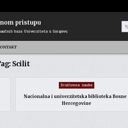
renom pristupu
Sea
for:
naučnih baza Univerziteta u Sarajevu
ONTAKT
ag:
Scilit
Posted
Društvene nauke
in
Nacionalna i univerzitetska biblioteka Bosne 
Hercegovine