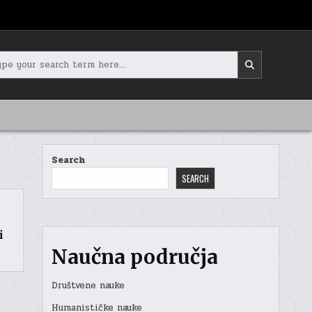
rch
Search
SEARCH
i
Naučna područja
Društvene nauke
Humanističke nauke