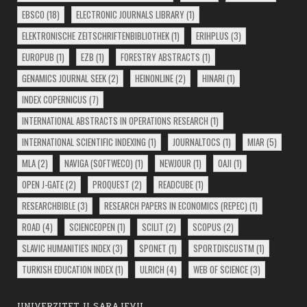
EBSCO
(18)
ELECTRONIC JOURNALS LIBRARY
(1)
ELEKTRONISCHE ZEITSCHRIFTENBIBLIOTHEK
(1)
ERIHPLUS
(3)
EUROPUB
(1)
EZB
(1)
FORESTRY ABSTRACTS
(1)
GENAMICS JOURNAL SEEK
(2)
HEINONLINE
(2)
HINARI
(1)
INDEX COPERNICUS
(7)
INTERNATIONAL ABSTRACTS IN OPERATIONS RESEARCH
(1)
INTERNATIONAL SCIENTIFIC INDEXING
(1)
JOURNALTOCS
(1)
MIAR
(5)
MLA
(2)
NAVIGA (SOFTWECO)
(1)
NEWJOUR
(1)
OAJI
(1)
OPEN J-GATE
(2)
PROQUEST
(2)
READCUBE
(1)
RESEARCHBIBLE
(3)
RESEARCH PAPERS IN ECONOMICS (REPEC)
(1)
ROAD
(4)
SCIENCEOPEN
(1)
SCILIT
(2)
SCOPUS
(2)
SLAVIC HUMANITIES INDEX
(3)
SPONET
(1)
SPORTDISCUSTM
(1)
TURKISH EDUCATION INDEX
(1)
ULRICH
(4)
WEB OF SCIENCE
(3)
UNIVERZITET U SARAJEVU