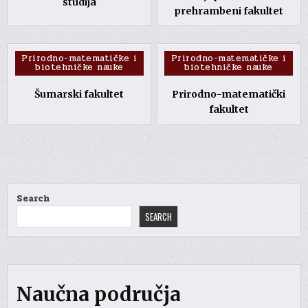
studija
prehrambeni fakultet
Posted
Posted
Prirodno-matematičke i
Prirodno-matematičke i
biotehničke nauke
biotehničke nauke
in
in
Šumarski fakultet
Prirodno-matematički
fakultet
Search
SEARCH
Naučna područja