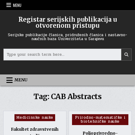
Skip
MENU
to
content
Registar serijskih publikacija u
otvorenom pristupu
Serijske publikacije članica, pridruženih članica i nastavno-
naučnih baza Univerziteta u Sarajevu
Search
for:
MENU
Tag:
CAB Abstracts
Posted
Posted
Medicinske nauke
Prirodno-matematičke i
biotehničke nauke
in
in
Fakultet zdravstvenih
Poljoprivredno-