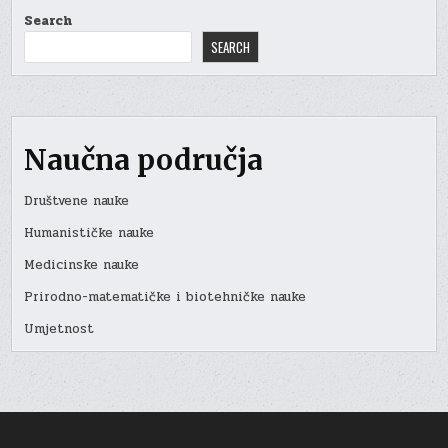
Search
SEARCH
Naučna područja
Društvene nauke
Humanističke nauke
Medicinske nauke
Prirodno-matematičke i biotehničke nauke
Umjetnost