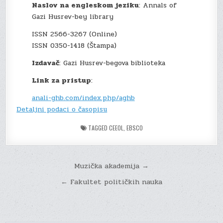
Naslov na engleskom jeziku
: Annals of
Gazi Husrev-bey library
ISSN 2566-3267 (Online)
ISSN 0350-1418 (Štampa)
Izdavač
: Gazi Husrev-begova biblioteka
Link za pristup
:
anali-ghb.com/index.php/aghb
Detaljni podaci o časopisu
TAGGED
CEEOL
,
EBSCO
Post
Muzička akademija →
navigation
← Fakultet političkih nauka