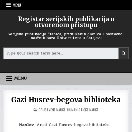
Skip
MENU
to
content
Registar serijskih publikacija u
otvorenom pristupu
Serijske publikacije članica, pridruženih članica i nastavno-
naučnih baza Univerziteta u Sarajevu
Search
for:
MENU
Gazi Husrev-begova biblioteka
POSTED
DRUŠTVENE NAUKE
,
HUMANISTIČKE NAUKE
IN
Naslov
: Anali Gazi Husrev-begove biblioteke