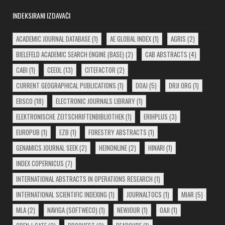
INDEKSIRANI IZDAVAČI
ACADEMIC JOURNAL DATABASE
(1)
AE GLOBAL INDEX
(1)
AGRIS
(2)
BIELEFELD ACADEMIC SEARCH ENGINE (BASE)
(2)
CAB ABSTRACTS
(4)
CABI
(1)
CEEOL
(13)
CITEFACTOR
(2)
CURRENT GEOGRAPHICAL PUBLICATIONS
(1)
DOAJ
(5)
DRJI ORG
(1)
EBSCO
(18)
ELECTRONIC JOURNALS LIBRARY
(1)
ELEKTRONISCHE ZEITSCHRIFTENBIBLIOTHEK
(1)
ERIHPLUS
(3)
EUROPUB
(1)
EZB
(1)
FORESTRY ABSTRACTS
(1)
GENAMICS JOURNAL SEEK
(2)
HEINONLINE
(2)
HINARI
(1)
INDEX COPERNICUS
(7)
INTERNATIONAL ABSTRACTS IN OPERATIONS RESEARCH
(1)
INTERNATIONAL SCIENTIFIC INDEXING
(1)
JOURNALTOCS
(1)
MIAR
(5)
MLA
(2)
NAVIGA (SOFTWECO)
(1)
NEWJOUR
(1)
OAJI
(1)