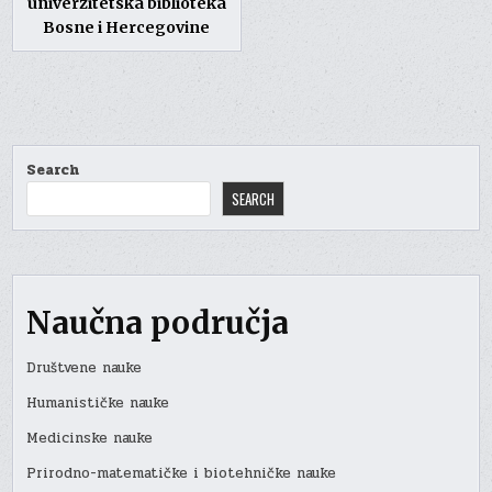
univerzitetska biblioteka
Bosne i Hercegovine
Search
SEARCH
Naučna područja
Društvene nauke
Humanističke nauke
Medicinske nauke
Prirodno-matematičke i biotehničke nauke