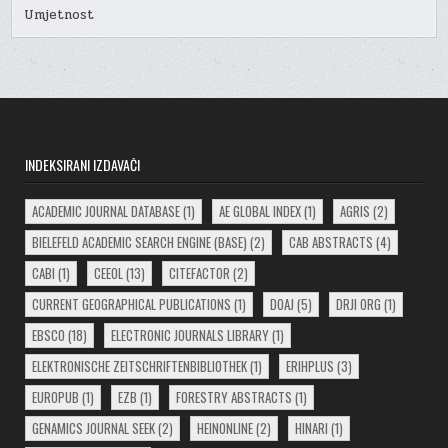
Umjetnost
INDEKSIRANI IZDAVAČI
ACADEMIC JOURNAL DATABASE
(1)
AE GLOBAL INDEX
(1)
AGRIS
(2)
BIELEFELD ACADEMIC SEARCH ENGINE (BASE)
(2)
CAB ABSTRACTS
(4)
CABI
(1)
CEEOL
(13)
CITEFACTOR
(2)
CURRENT GEOGRAPHICAL PUBLICATIONS
(1)
DOAJ
(5)
DRJI ORG
(1)
EBSCO
(18)
ELECTRONIC JOURNALS LIBRARY
(1)
ELEKTRONISCHE ZEITSCHRIFTENBIBLIOTHEK
(1)
ERIHPLUS
(3)
EUROPUB
(1)
EZB
(1)
FORESTRY ABSTRACTS
(1)
GENAMICS JOURNAL SEEK
(2)
HEINONLINE
(2)
HINARI
(1)