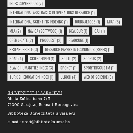
INDEX COPERNICUS
(7)
INTERNATIONAL ABSTRACTS IN OPERATIONS RESEARCH
(1)
INTERNATIONAL SCIENTIFIC INDEXING
(1)
JOURNALTOCS
(1)
MIAR
(5)
MLA
(2)
NAVIGA (SOFTWECO)
(1)
NEWJOUR
(1)
OAJI
(1)
OPEN J-GATE
(2)
PROQUEST
(2)
READCUBE
(1)
RESEARCHBIBLE
(3)
RESEARCH PAPERS IN ECONOMICS (REPEC)
(1)
ROAD
(4)
SCIENCEOPEN
(1)
SCILIT
(2)
SCOPUS
(2)
SLAVIC HUMANITIES INDEX
(3)
SPONET
(1)
SPORTDISCUSTM
(1)
TURKISH EDUCATION INDEX
(1)
ULRICH
(4)
WEB OF SCIENCE
(3)
UNIVERZITET U SARAJEVU
Obala Kulina bana 7/II
71000 Sarajevo, Bosna i Hercegovina
Biblioteka Univerziteta u Sarajevu
e-mail: ured@biblioteka.unsa.ba