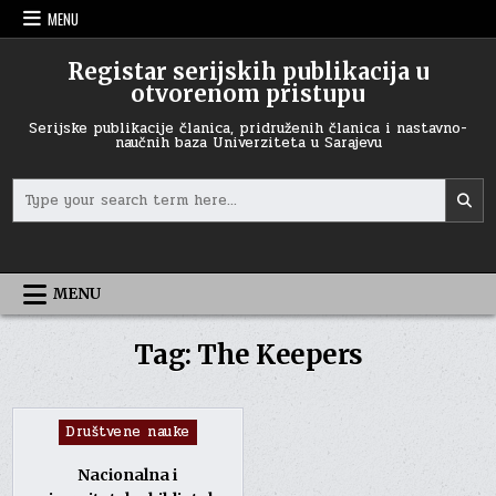
Skip
MENU
to
content
Registar serijskih publikacija u
otvorenom pristupu
Serijske publikacije članica, pridruženih članica i nastavno-
naučnih baza Univerziteta u Sarajevu
Search
for:
MENU
Tag:
The Keepers
Posted
Društvene nauke
in
Nacionalna i