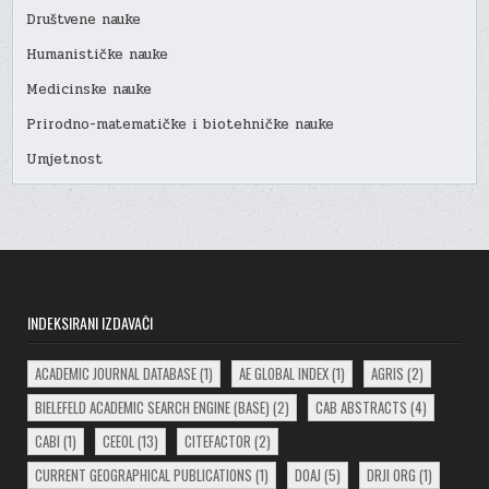
Društvene nauke
Humanističke nauke
Medicinske nauke
Prirodno-matematičke i biotehničke nauke
Umjetnost
INDEKSIRANI IZDAVAČI
ACADEMIC JOURNAL DATABASE
(1)
AE GLOBAL INDEX
(1)
AGRIS
(2)
BIELEFELD ACADEMIC SEARCH ENGINE (BASE)
(2)
CAB ABSTRACTS
(4)
CABI
(1)
CEEOL
(13)
CITEFACTOR
(2)
CURRENT GEOGRAPHICAL PUBLICATIONS
(1)
DOAJ
(5)
DRJI ORG
(1)