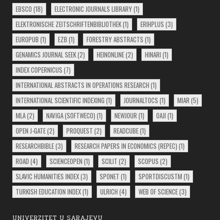
EBSCO
(18)
ELECTRONIC JOURNALS LIBRARY
(1)
ELEKTRONISCHE ZEITSCHRIFTENBIBLIOTHEK
(1)
ERIHPLUS
(3)
EUROPUB
(1)
EZB
(1)
FORESTRY ABSTRACTS
(1)
GENAMICS JOURNAL SEEK
(2)
HEINONLINE
(2)
HINARI
(1)
INDEX COPERNICUS
(7)
INTERNATIONAL ABSTRACTS IN OPERATIONS RESEARCH
(1)
INTERNATIONAL SCIENTIFIC INDEXING
(1)
JOURNALTOCS
(1)
MIAR
(5)
MLA
(2)
NAVIGA (SOFTWECO)
(1)
NEWJOUR
(1)
OAJI
(1)
OPEN J-GATE
(2)
PROQUEST
(2)
READCUBE
(1)
RESEARCHBIBLE
(3)
RESEARCH PAPERS IN ECONOMICS (REPEC)
(1)
ROAD
(4)
SCIENCEOPEN
(1)
SCILIT
(2)
SCOPUS
(2)
SLAVIC HUMANITIES INDEX
(3)
SPONET
(1)
SPORTDISCUSTM
(1)
TURKISH EDUCATION INDEX
(1)
ULRICH
(4)
WEB OF SCIENCE
(3)
UNIVERZITET U SARAJEVU