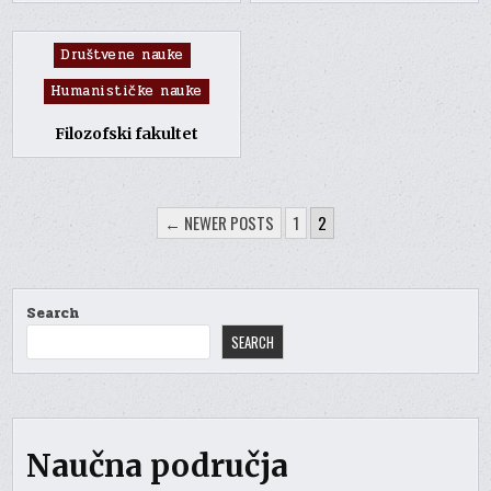
Posted
Društvene nauke
in
Humanističke nauke
Filozofski fakultet
POSTS
← NEWER POSTS
1
2
PAGINATION
Search
SEARCH
Naučna područja