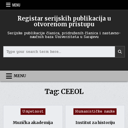
Skip
MENU
to
content
Registar serijskih publikacija u
otvorenom pristupu
Serijske publikacije članica, pridruženih članica i nastavno-
naučnih baza Univerziteta u Sarajevu
Search
for:
MENU
Tag:
CEEOL
Posted
Posted
Umjetnost
Humanističke nauke
in
in
Muzička akademija
Institut za historiju